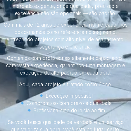
mercado exigente, onde qualidade, precisão e
excelência não são opcionais — são padrão.
Com mais de 12 anos de experiência no mercado, nos
posicionamos como referência no segmento,
entregando projetos com alto nível de acabamento,
segurança e eficiência.
Contamos com profissionais altamente capacitados,
com vasta experiência, garantindo uma montagem e
execução de alto padrão em cada obra.
Aqui, cada projeto é tratado como único.
Execução impecável
Compromisso com prazo e qualidade
Profissionalismo do início ao fim
Se você busca qualidade de verdade e um serviço
que valoriza sua obra, você está no lugar certo.