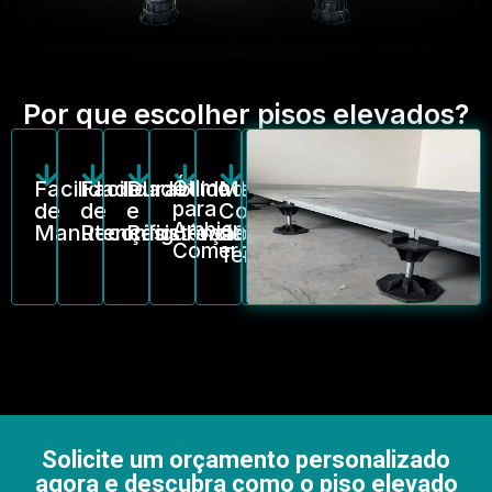
Por que escolher pisos elevados?
Facilidade
Facilidade
Durabilidade
Ótimo
Melhor
Versatilidade
para
de
de
e
Controle
no
Ambientes
Manutenção
Reconfiguração
Resistência
de
Design
Comerciais
Temperatura
Solicite um orçamento personalizado
agora e descubra como o piso elevado